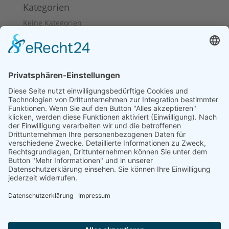
Kategorien
Keine Kategorien
Geschäftszeiten: Flexibilität
für Ihre Termine
Je nach Kundenwunsch biete ich flexibel
(Beratungs-)Termine an. Daher habe ich keine festen
Büro- oder Telefonzeiten. Gerne können Sie mir
jederzeit eine E-Mail schreiben oder eine Nachricht
auf dem Anrufbeantworter hinterlassen. Ich melde
mich so bald wie möglich bei Ihnen zurück.
Vielen Dank für Ihr Verständnis.
Medien Schlicker
Juliane Schlicker
Obermögersheim 16a
91717 Wassertrüdingen
Telefon: 09836 2529807