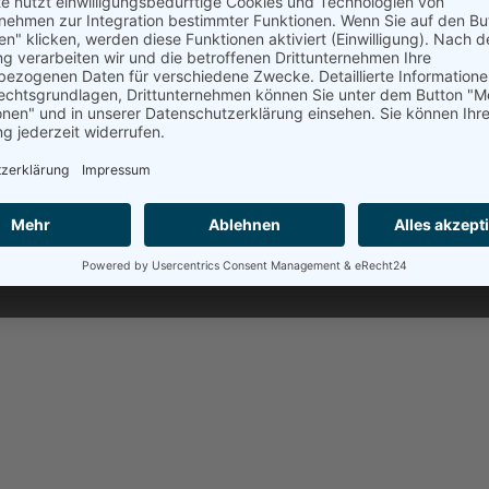
ät für Ihre
Medien Schlicke
Juliane Schlicker
Obermögersheim 16a
atungs-)Termine an. Daher
91717 Wassertrüdingen
n. Gerne können Sie mir
hricht auf dem
Telefon: 09836 2529807
h so bald wie möglich bei
Mail:
info@medien-schlicker
Web:
https://medien-schlick