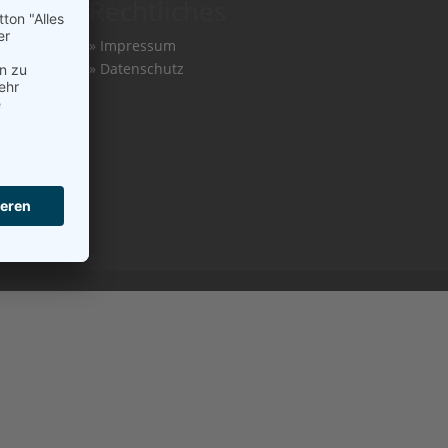
r
Rechtliches
»
Impressum
»
Datenschutz
.de
er.de