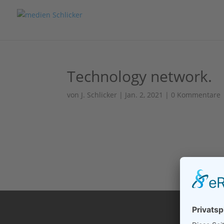
Technology network.
von
J. Schlicker
|
Jan. 2, 2021
|
0 Kommentare