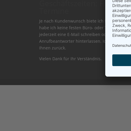
Geschäftszeiten: Flexibilit
Termine
Je nach Kundenwunsch biete ich flexibel (Ber
habe ich keine festen Büro- oder Telefonzeite
jederzeit eine E-Mail schreiben oder eine Nac
Anrufbeantworter hinterlassen. Ich melde mic
Ihnen zurück.
Vielen Dank für Ihr Verständnis.