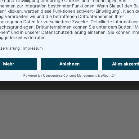
ät für Ihre
Medien Schlicke
Juliane Schlicker
Obermögersheim 16a
atungs-)Termine an. Daher
91717 Wassertrüdingen
n. Gerne können Sie mir
hricht auf dem
Telefon: 09836 2529807
h so bald wie möglich bei
Mail:
info@medien-schlicker
Web:
https://medien-schlick