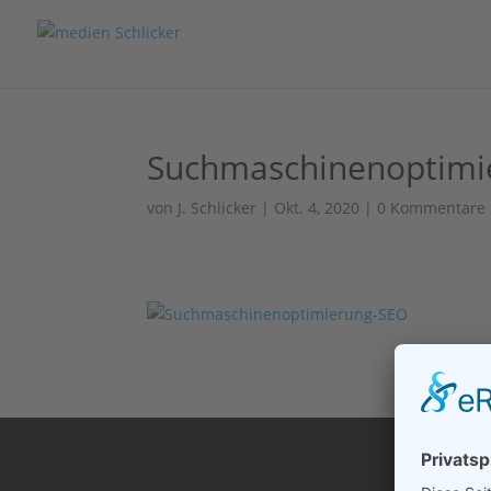
Suchmaschinenoptimi
von
J. Schlicker
|
Okt. 4, 2020
|
0 Kommentare