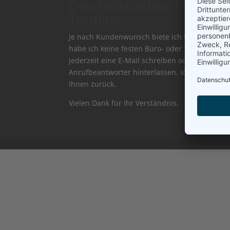
Geschäftszeiten: Flexibilit
Termine
Je nach Kundenwunsch biete ich flexibel (Ber
habe ich keine festen Büro- oder Telefonzeite
jederzeit eine E-Mail schreiben oder eine Nac
Anrufbeantworter hinterlassen. Ich melde mic
Ihnen zurück.
Vielen Dank für Ihr Verständnis.