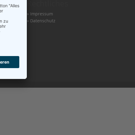
r
Rechtliches
»
Impressum
»
Datenschutz
.de
er.de