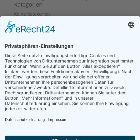
Kategorien
Keine Kategorien
Geschäftszeiten: Flexibilität
für Ihre Termine
Je nach Kundenwunsch biete ich flexibel
(Beratungs-)Termine an. Daher habe ich keine festen
Büro- oder Telefonzeiten. Gerne können Sie mir
jederzeit eine E-Mail schreiben oder eine Nachricht
auf dem Anrufbeantworter hinterlassen. Ich melde
mich so bald wie möglich bei Ihnen zurück.
Vielen Dank für Ihr Verständnis.
Medien Schlicker
Juliane Schlicker
Obermögersheim 16a
91717 Wassertrüdingen
Telefon: 09836 2529807