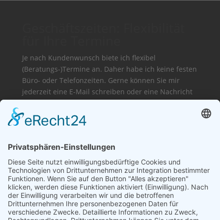
Geschäftszeiten: Flexibilität
für Ihre Termine
Je nach Kundenwunsch biete ich flexibel
(Beratungs-)Termine an. Daher habe ich keine festen
Büro- oder Telefonzeiten. Gerne können Sie mir
jederzeit eine E-Mail schreiben oder eine Nachricht
auf dem Anrufbeantworter hinterlassen. Ich melde
mich so bald wie möglich bei Ihnen zurück.
Vielen Dank für Ihr Verständnis.
Medien Schlicker
Juliane Schlicker
Obermögersheim 16a
91717 Wassertrüdingen