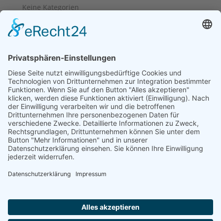
Keine Kategorien
Geschäftszeiten: Flexibilität
für Ihre Termine
Je nach Kundenwunsch biete ich flexibel
(Beratungs-)Termine an. Daher habe ich keine festen
Büro- oder Telefonzeiten. Gerne können Sie mir
jederzeit eine E-Mail schreiben oder eine Nachricht
auf dem Anrufbeantworter hinterlassen. Ich melde
mich so bald wie möglich bei Ihnen zurück.
Vielen Dank für Ihr Verständnis.
Medien Schlicker
Juliane Schlicker
Obermögersheim 16a
91717 Wassertrüdingen
Telefon: 09836 2529807
Mail:
info@medien-schlicker.de