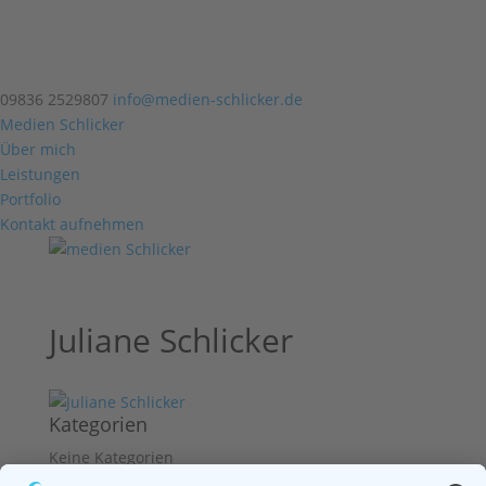
09836 2529807
info@medien-schlicker.de
Medien Schlicker
Über mich
Leistungen
Portfolio
Kontakt aufnehmen
Juliane Schlicker
Kategorien
Keine Kategorien