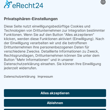
Geschäftszeiten: Flexibilität
für Ihre Termine
Je nach Kundenwunsch biete ich flexibel
(Beratungs-)Termine an. Daher habe ich keine festen
Büro- oder Telefonzeiten. Gerne können Sie mir
jederzeit eine E-Mail schreiben oder eine Nachricht
auf dem Anrufbeantworter hinterlassen. Ich melde
mich so bald wie möglich bei Ihnen zurück.
Vielen Dank für Ihr Verständnis.
Medien Schlicker
Juliane Schlicker
Obermögersheim 16a
91717 Wassertrüdingen
Telefon: 09836 2529807
Mail:
info@medien-schlicker.de
Web:
https://medien-schlicker.de
Rechtliches